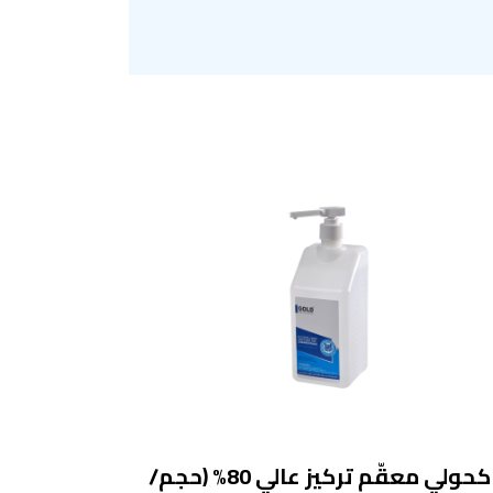
جل كحولي معقّم تركيز عالي 80% (حجم/