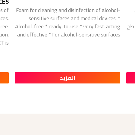
CES
s of
Foam for cleaning and disinfection of alcohol-
ces.
sensitive surfaces and medical devices. *
طح.
Alcohol-free * ready-to-use * very fast-acting
ree.
ion.
and effective * For alcohol-sensitive surfaces
T is
المزيد