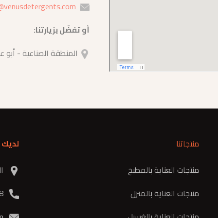
@venusdetergents.com
أو تفضّل بزيارتنا:
المنطقة الصناعية - أبو عل
منتجاتنا
لديك 
منتجات العناية بالمطبخ
الم
منتجات العناية بالمنزل
3978 420 6 962+
منتجات العناية بالغسيل
m