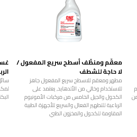
معقّم ومنظّف أسطح سريع المفعول /
غسي
لا حاجة للشطف
الرب
مطهر ومعقم للاسطح سريع المفعول جاهز
سائل
يم
للاستخدام وخالي من الألدهايد, يعتمد على
ن 15 ثانية من
الكحول والجيل الخامس من مركبات الأمونيوم
البكت
الرباعية للتطهير الفعال والسريع للأجهزة الطبية
المقاومة للكحول والمخزون الطبي