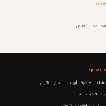
sales
ندا - عمان - الأردن
استفسار؟
نطقة الصناعية - أبو علندا - عمان - الأردن
sales@venusdetergents.co