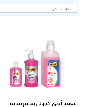
معقم أيدي كحولي مدعّم بمادة