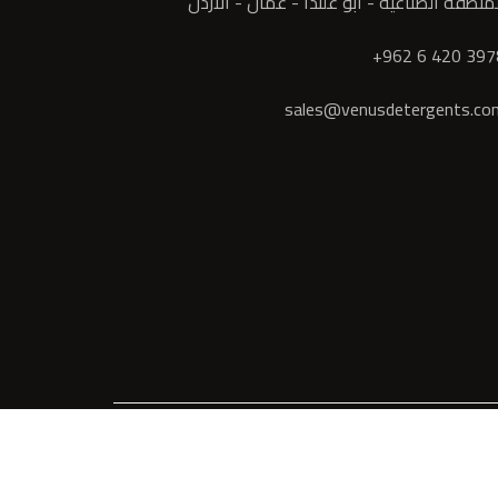
نطقة الصناعية - أبو علندا - عمان - الأردن
sales@venusdetergents.co