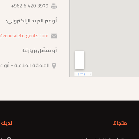
3979 420 6 962+
أو عبر البريد الإلكتروني:
@venusdetergents.com
أو تفضّل بزيارتنا:
المنطقة الصناعية - أبو عل
منتجاتنا
لديك 