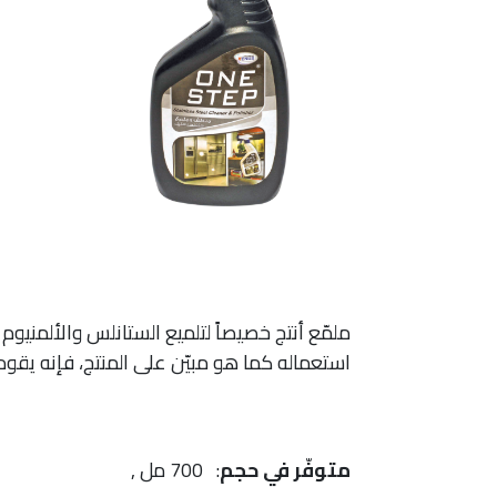
ملمّع أنتج خصيصاً لتلميع الستانلس والألمني
استعماله كما هو مبيّن على المنتج، فإنه يقوم
متوفّر في حجم
: 700 مل ,