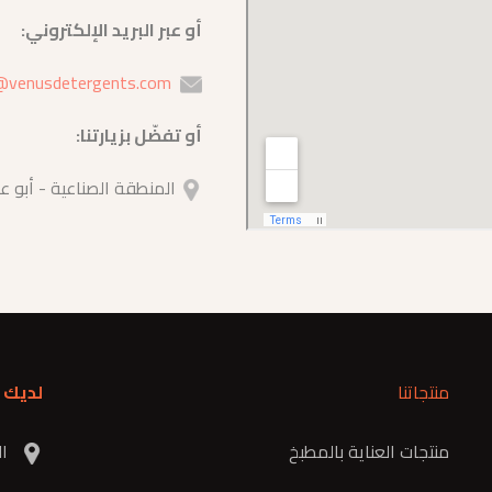
أو عبر البريد الإلكتروني:
@venusdetergents.com
أو تفضّل بزيارتنا:
المنطقة الصناعية - أبو عل
منتجاتنا
لديك 
منتجات العناية بالمطبخ
الم