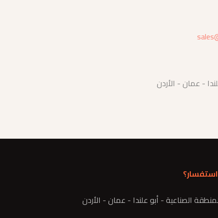
sales
ندا - عمان - الأردن
استفسار؟
نطقة الصناعية - أبو علندا - عمان - الأردن