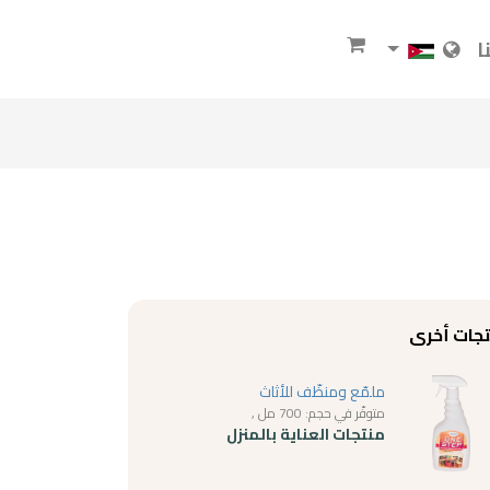
ا
جات أخرى
ملمّع ومنظّف للأثاث
متوفّر في حجم: 700 مل ,
منتجات العناية بالمنزل