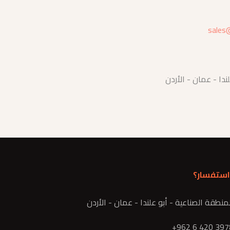
sales
ندا - عمان - الأردن
استفسار؟
نطقة الصناعية - أبو علندا - عمان - الأردن