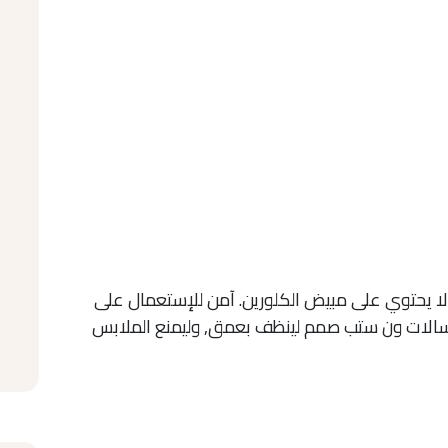
 يحتوي على مبيض الكلورين. آمن للإستعمال على
غسالات ون ستب صمم لينظف بعمق, وليمنع الملابس