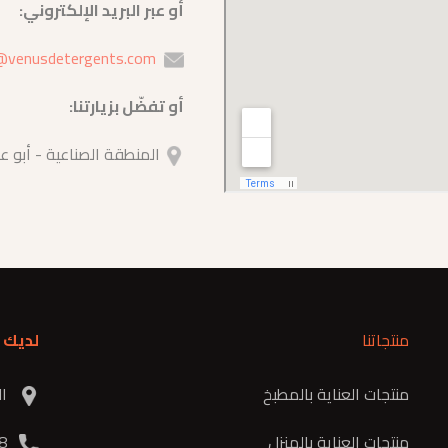
أو عبر البريد الإلكتروني:
@venusdetergents.com
أو تفضّل بزيارتنا:
المنطقة الصناعية - أبو عل
منتجاتنا
لديك 
منتجات العناية بالمطبخ
الم
منتجات العناية بالمنزل
3978 420 6 962+