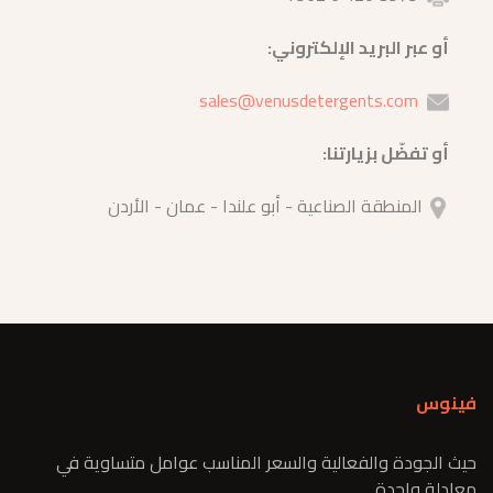
أو عبر البريد الإلكتروني:
sales@venusdetergents.com
أو تفضّل بزيارتنا:
المنطقة الصناعية - أبو علندا - عمان - الأردن
فينوس
حيث الجودة والفعالية والسعر المناسب عوامل متساوية في
معادلة واحدة